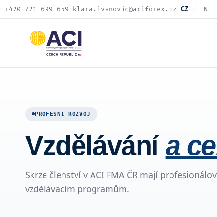
+420 721 699 659
·
klara.ivanovic@aciforex.cz
CZ
/
EN
PROFESNÍ ROZVOJ
Vzdělávání
a ce
Skrze členství v ACI FMA ČR mají profesionálo
vzdělávacím programům.