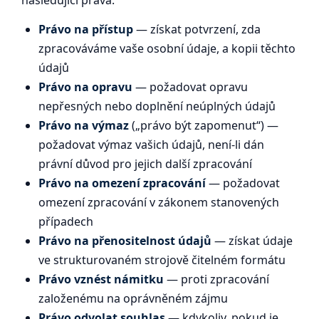
Právo na přístup
— získat potvrzení, zda
zpracováváme vaše osobní údaje, a kopii těchto
údajů
Právo na opravu
— požadovat opravu
nepřesných nebo doplnění neúplných údajů
Právo na výmaz
(„právo být zapomenut“) —
požadovat výmaz vašich údajů, není-li dán
právní důvod pro jejich další zpracování
Právo na omezení zpracování
— požadovat
omezení zpracování v zákonem stanovených
případech
Právo na přenositelnost údajů
— získat údaje
ve strukturovaném strojově čitelném formátu
Právo vznést námitku
— proti zpracování
založenému na oprávněném zájmu
Právo odvolat souhlas
— kdykoliv, pokud je